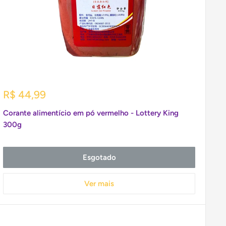
Preço
R$ 44,99
promocional
Corante alimentício em pó vermelho - Lottery King
300g
Esgotado
Ver mais