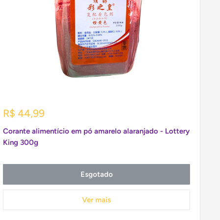
Preço
R$ 44,99
promocional
Corante alimentício em pó amarelo alaranjado - Lottery
King 300g
Esgotado
Ver mais