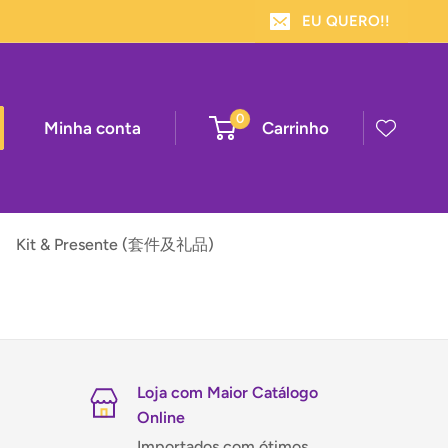
EU QUERO!!
0
Minha conta
Carrinho
Kit & Presente (套件及礼品)
Loja com Maior Catálogo
Online
Importados com ótimos