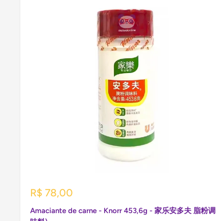
Preço
R$ 78,00
promocional
Amaciante de carne - Knorr 453,6g - 家乐安多夫 脂粉调