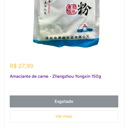
Preço
R$ 27,99
promocional
Amaciante de carne - Zhangzhou Yongxin 150g
Esgotado
Ver mais