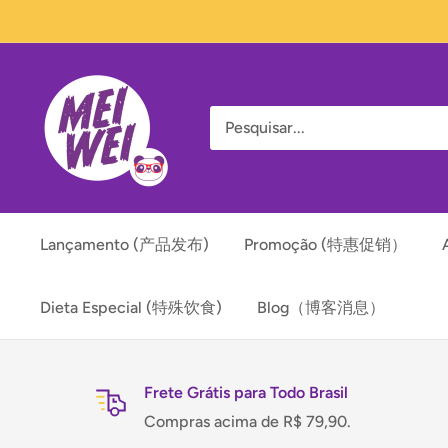
Pular
para
o
Mei
conteúdo
Wei
Lançamento (产品发布)
Promoção (特惠促销）
Dieta Especial (特殊饮食)
Blog（博客消息）
Frete Grátis para Todo Brasil
Compras acima de R$ 79,90.