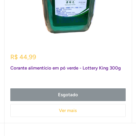
Preço
R$ 44,99
promocional
Corante alimentício em pó verde - Lottery King 300g
Esgotado
Ver mais