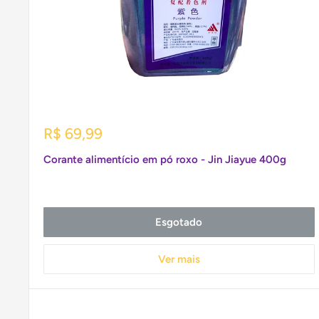
Preço
R$ 69,99
promocional
Corante alimentício em pó roxo - Jin Jiayue 400g
Esgotado
Ver mais