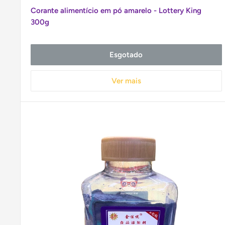
promocional
Corante alimentício em pó amarelo - Lottery King
300g
Esgotado
Ver mais