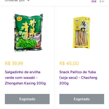
Ordenar por
Preço
Preço
R$ 39,99
R$ 45,00
promocional
promocional
Salgadinho de ervilha
Snack Palitos de Yuba
verde com wasabi -
(soja seca) - Chaofeng
Zhongshan Kaxing 200g
200g
Esgotado
Esgotado