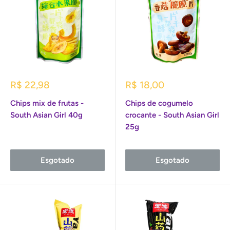
Preço
Preço
R$ 22,98
R$ 18,00
promocional
promocional
Chips mix de frutas -
Chips de cogumelo
South Asian Girl 40g
crocante - South Asian Girl
25g
Esgotado
Esgotado