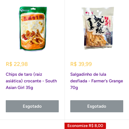
Preço
Preço
R$ 22,98
R$ 39,99
promocional
promocional
Chips de taro (raiz
Salgadinho de lula
asiática) crocante - South
desfiada - Farmer's Grange
Asian Girl 35g
70g
Esgotado
Esgotado
Economize
R$ 8,00