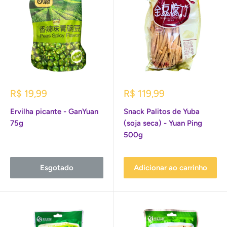
Preço
Preço
R$ 19,99
R$ 119,99
promocional
promocional
Ervilha picante - GanYuan
Snack Palitos de Yuba
75g
(soja seca) - Yuan Ping
500g
Esgotado
Adicionar ao carrinho