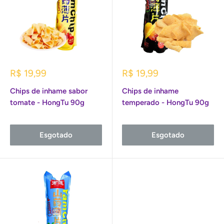
Preço
Preço
R$ 19,99
R$ 19,99
promocional
promocional
Chips de inhame sabor
Chips de inhame
tomate - HongTu 90g
temperado - HongTu 90g
Esgotado
Esgotado