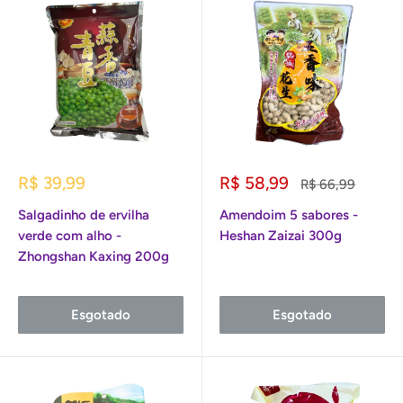
Preço
Preço
R$ 39,99
R$ 58,99
Preço
R$ 66,99
promocional
promocional
normal
Salgadinho de ervilha
Amendoim 5 sabores -
verde com alho -
Heshan Zaizai 300g
Zhongshan Kaxing 200g
Esgotado
Esgotado