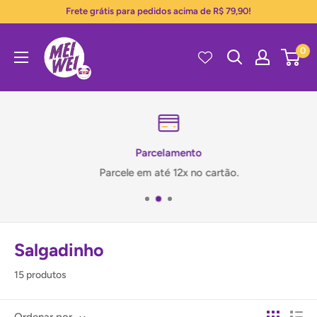
Pular
Frete grátis para pedidos acima de R$ 79,90!
para
Mei
o
0
Wei
conteúdo
Parcelamento
Parcele em até 12x no cartão.
Salgadinho
15 produtos