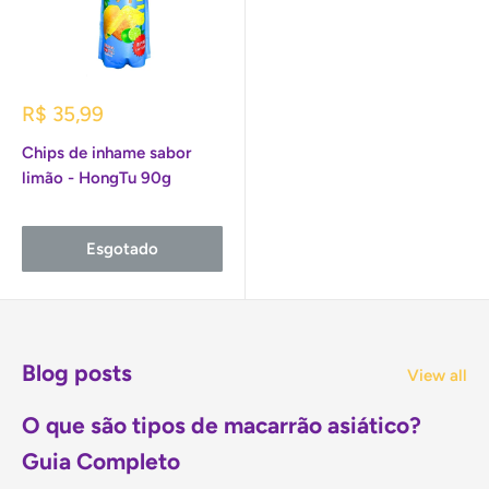
Preço
R$ 35,99
promocional
Chips de inhame sabor
limão - HongTu 90g
Esgotado
Blog posts
View all
O que são tipos de macarrão asiático?
Guia Completo