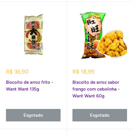
Preço
Preço
R$ 36,90
R$ 18,99
promocional
promocional
Biscoito de arroz frito -
Biscoito de arroz sabor
Want Want 135g
frango com cebolinha -
Want Want 60g
Esgotado
Esgotado