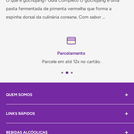
O que é gochujang? Guia Completo O gochujang é uma
pasta fermentada de pimenta vermelha que forma a
espinha dorsal da culinária coreana. Com sabor ...
Parcelamento
Parcele em até 12x no cartão.
QUEM SOMOS
Olá, Somos a Mei Wei! Você está no paraíso dos
LINKS RÁPIDOS
produtos orientais.
Atuamos há vários anos no mercado alimentício e
Home
sempre proporcionando a melhor experiencia em
BEBIDAS ALCÓOLICAS