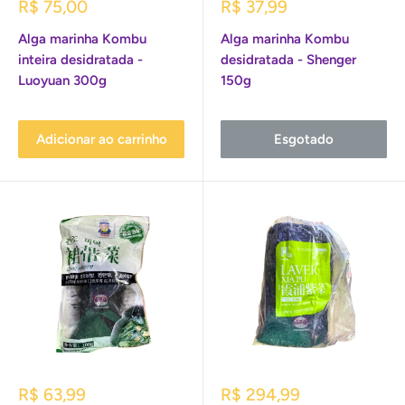
Preço
Preço
R$ 75,00
R$ 37,99
promocional
promocional
Alga marinha Kombu
Alga marinha Kombu
inteira desidratada -
desidratada - Shenger
Luoyuan 300g
150g
Adicionar ao carrinho
Esgotado
Preço
Preço
R$ 63,99
R$ 294,99