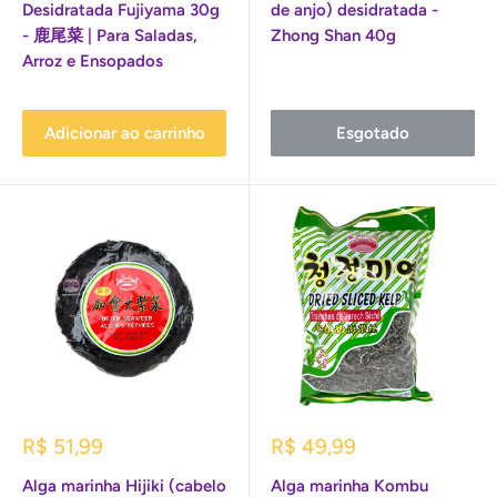
Desidratada Fujiyama 30g
de anjo) desidratada -
- 鹿尾菜 | Para Saladas,
Zhong Shan 40g
Arroz e Ensopados
Adicionar ao carrinho
Esgotado
Preço
Preço
R$ 51,99
R$ 49,99
promocional
promocional
Alga marinha Hijiki (cabelo
Alga marinha Kombu