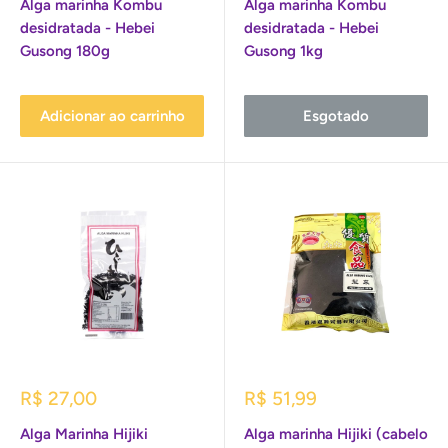
Alga marinha Kombu
Alga marinha Kombu
desidratada - Hebei
desidratada - Hebei
Gusong 180g
Gusong 1kg
Adicionar ao carrinho
Esgotado
Preço
Preço
R$ 27,00
R$ 51,99
promocional
promocional
Alga Marinha Hijiki
Alga marinha Hijiki (cabelo