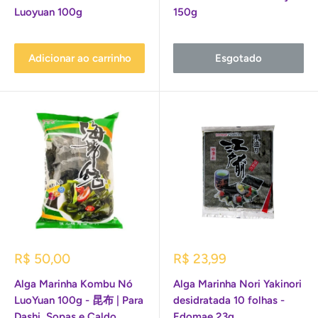
Luoyuan 100g
150g
Adicionar ao carrinho
Esgotado
Preço
Preço
R$ 50,00
R$ 23,99
promocional
promocional
Alga Marinha Kombu Nó
Alga Marinha Nori Yakinori
LuoYuan 100g - 昆布 | Para
desidratada 10 folhas -
Dashi, Sopas e Caldo
Edomae 23g