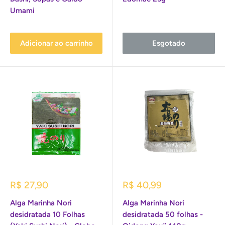
Umami
Adicionar ao carrinho
Esgotado
Preço
Preço
R$ 27,90
R$ 40,99
promocional
promocional
Alga Marinha Nori
Alga Marinha Nori
desidratada 10 Folhas
desidratada 50 folhas -