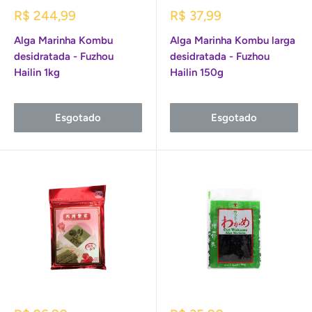
Preço
Preço
R$ 244,99
R$ 37,99
promocional
promocional
Alga Marinha Kombu
Alga Marinha Kombu larga
desidratada - Fuzhou
desidratada - Fuzhou
Hailin 1kg
Hailin 150g
Esgotado
Esgotado