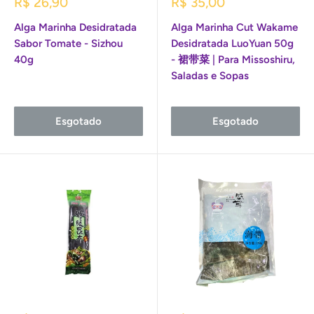
Preço
Preço
R$ 26,90
R$ 35,00
promocional
promocional
Alga Marinha Desidratada
Alga Marinha Cut Wakame
Sabor Tomate - Sizhou
Desidratada LuoYuan 50g
40g
- 裙带菜 | Para Missoshiru,
Saladas e Sopas
Esgotado
Esgotado