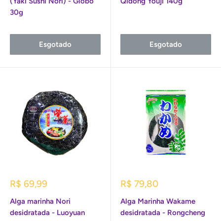
(Yaki Sushi Nori) - Globo
Qidong Youji 140g
30g
Esgotado
Esgotado
Preço
Preço
R$ 69,99
R$ 79,80
promocional
promocional
Alga marinha Nori
Alga Marinha Wakame
desidratada - Luoyuan
desidratada - Rongcheng