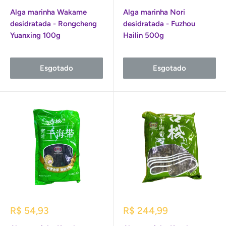
promocional
promocional
Alga marinha Wakame
Alga marinha Nori
desidratada - Rongcheng
desidratada - Fuzhou
Yuanxing 100g
Hailin 500g
Esgotado
Esgotado
Preço
Preço
R$ 54,93
R$ 244,99
promocional
promocional