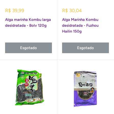
Preço
Preço
R$ 39,99
R$ 30,04
promocional
promocional
Alga marinha Kombu larga
Alga Marinha Kombu
desidratada - Bolv 120g
desidratada - Fuzhou
Hailin 150g
Esgotado
Esgotado