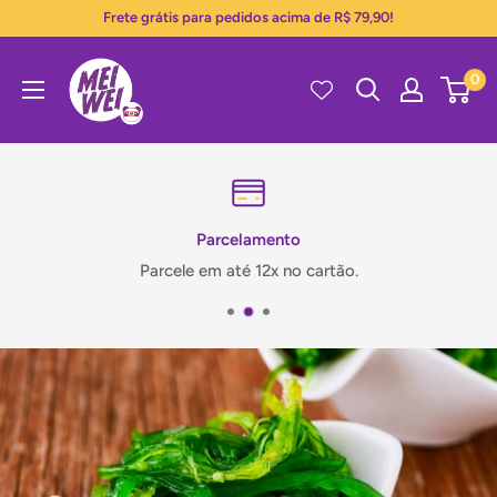
Pular
Frete grátis para pedidos acima de R$ 79,90!
para
Mei
o
0
Wei
conteúdo
Parcelamento
Parcele em até 12x no cartão.