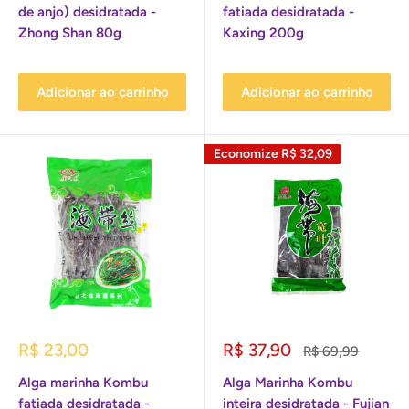
de anjo) desidratada -
fatiada desidratada -
Zhong Shan 80g
Kaxing 200g
Adicionar ao carrinho
Adicionar ao carrinho
Economize
R$ 32,09
Preço
Preço
R$ 23,00
R$ 37,90
Preço
R$ 69,99
promocional
promocional
normal
Alga marinha Kombu
Alga Marinha Kombu
fatiada desidratada -
inteira desidratada - Fujian