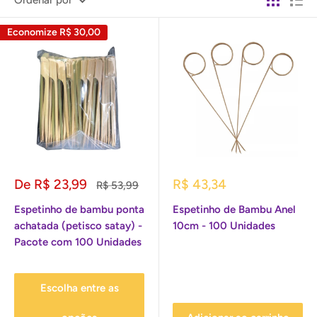
Ordenar por
Economize
R$ 30,00
Preço
Preço
De R$ 23,99
R$ 43,34
Preço
R$ 53,99
promocional
normal
promocional
Espetinho de bambu ponta
Espetinho de Bambu Anel
achatada (petisco satay) -
10cm - 100 Unidades
Pacote com 100 Unidades
Escolha entre as