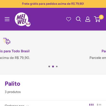
Pular
Frete grátis para pedidos acima de R$ 79,90!
para
Mei
o
0
Wei
conteúdo
Parcelamento
Parcele em até 12x no cartão.
Palito
3 produtos