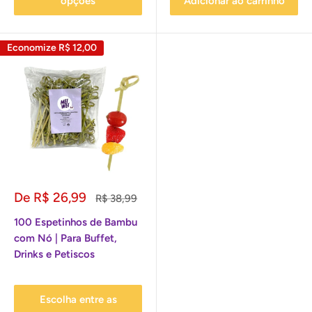
opções
Adicionar ao carrinho
Economize
R$ 12,00
Preço
De R$ 26,99
Preço
R$ 38,99
promocional
normal
100 Espetinhos de Bambu
com Nó | Para Buffet,
Drinks e Petiscos
Escolha entre as