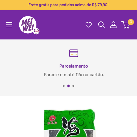
Pular
Frete grátis para pedidos acima de R$ 79,90!
para
Mei
o
0
Wei
conteúdo
Parcelamento
Parcele em até 12x no cartão.