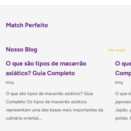
pedaços desta alga aos pedaços durante o cozimento para
intensificar o sabor e facilitar a digestão.
Match Perfeito
Além disso, a Kombu é uma aliada valiosa em culinárias
vegetarianas e veganas, trazendo umami inigualável a
saladas, wraps e pratos à base de vegetais. Transforme suas
Nosso Blog
Ver mais
refeições diárias em experiências gastronômicas
memoráveis com a Alga Marinha Kombu - a chave para um
O que são tipos de macarrão
O que
sabor autêntico e uma nutrição extraordinária. Experimente
asiático? Guia Completo
Comp
agora e descubra como essa pequena alga pode fazer
blog
blog
grandes maravilhas em sua cozinha.
O que são tipos de macarrão asiático? Guia
O que é
INGREDIENTES:
Alga marinha 紫菜 Kombu
Completo Os tipos de macarrão asiático
japones
NÃO CONTÉM GLÚTEN
representam uma das bases mais importantes da
Japão, 
ALÉRGICOS PODE CONTER TRAÇOS DE PEIXE.
culinária oriental,...
polido. D
Origem: China