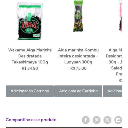
Wakame Alga Marinha
Alga marinha Kombu
Alga Marin
Desidratada
inteira desidratada -
Desidratad
Takashimaya 100g
Luoyuan 300g
30g - 鹿尾
Saladas,
R$ 34,90
R$ 75,00
Ensop
R$ 2
Adicionar ao Carrinho
Adicionar ao Carrinho
Adicionar a
Compartilhe esse produto