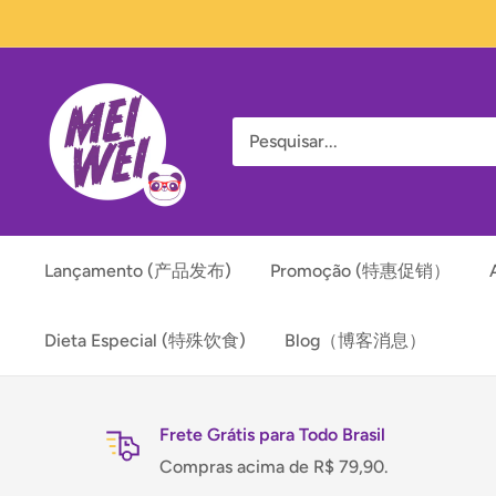
Pular
para
o
Mei
conteúdo
Wei
Lançamento (产品发布)
Promoção (特惠促销）
Dieta Especial (特殊饮食)
Blog（博客消息）
Frete Grátis para Todo Brasil
Compras acima de R$ 79,90.