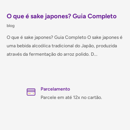
O que é sake japones? Guia Completo
r hora
blog
s Hello Kitty
O que é sake japones? Guia Completo O sake japones é
agem
uma bebida alcoólica tradicional do Japão, produzida
através da fermentação do arroz polido. D...
as Balas Estrela Hello
a lembrancinhas de
Parcelamento
de festa. Adicione um
Parcele em até 12x no cartão.
antador!