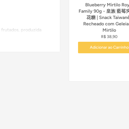
Blueberry Mirtilo Roy
Family 90g - 皇族 藍
花糖 | Snack Taiwan
Recheado com Geleia
 frutados, produzida
Mirtilo
R$ 38,90
olecionável com 40g,
e em chinês: 硬糖 (yìng
Adicionar ao Carrinho
tty colecionável
balagem
ietas
a gifting