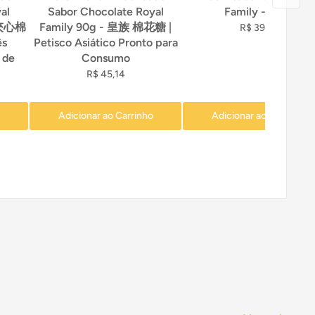
al
Sabor Chocolate Royal
Family - 120g
莓夾心棉
Family 90g - 皇族 棉花糖 |
R$ 39,90
ês
Petisco Asiático Pronto para
 de
Consumo
R$ 45,14
Adicionar ao Carrinho
Adicionar ao Carrinho