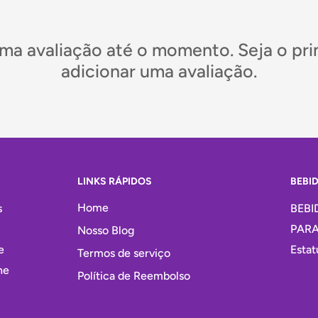
e da licença Sanrio e
omas alimentares
a avaliação até o momento. Seja o pri
 design e colecionismo.
adicionar uma avaliação.
LINKS RÁPIDOS
BEBI
Home
s
BEBI
e artificial.
PARA
Nosso Blog
onge da luz solar direta
e
Estat
Termos de serviço
ne
Política de Reembolso
sitam de supervisão de