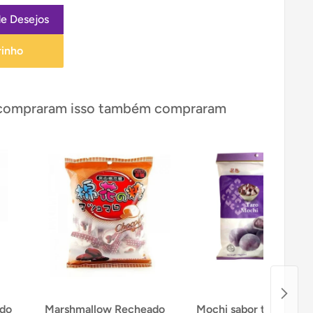
de Desejos
rinho
 compraram isso também compraram
ado
Marshmallow Recheado
Mochi sabor taro - Roy