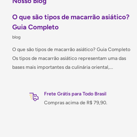
Nosso Blog
Como usar
O que são tipos de macarrão asiático?
Consumir diretamente como guloseima a qualque
Guia Completo
Usar como decoração ou mimo em festas temática
blog
Presentear crianças e colecionadores da person
O que são tipos de macarrão asiático? Guia Completo
Os tipos de macarrão asiático representam uma das
🍬 Sugestão de Uso
bases mais importantes da culinária oriental,...
Monte uma
caixinha de doces temática
combinando 
Kitty com outros itens Sanrio da Mei Wei. Ideal par
Frete Grátis para Todo Brasil
aniversário, kits de presente ou decoração de mesa 
Compras acima de R$ 79,90.
laço e uma tag personalizada para um presente enc
Qualidade Mei Wei