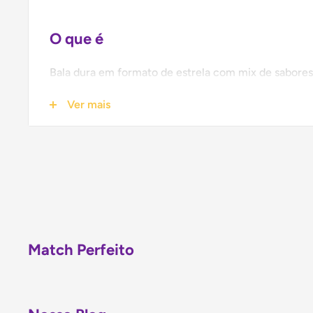
O que é
Bala dura em formato de estrela com mix de sabores
pela Sanrio sob a licença Hello Kitty. Embalagem c
Ver mais
ideal para consumo individual ou como mimo. Nom
táng).
Por que é especial
Formato de estrela exclusivo com design Hello Ki
Mix de sabores frutados coloridos em uma só em
Match Perfeito
Não contém glúten — acessível para diferentes d
Embalagem compacta e presenteável, perfeita par