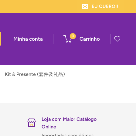
EU QUERO!!
0
Minha conta
Carrinho
Kit & Presente (套件及礼品)
Loja com Maior Catálogo
Online
Importados com ótimos