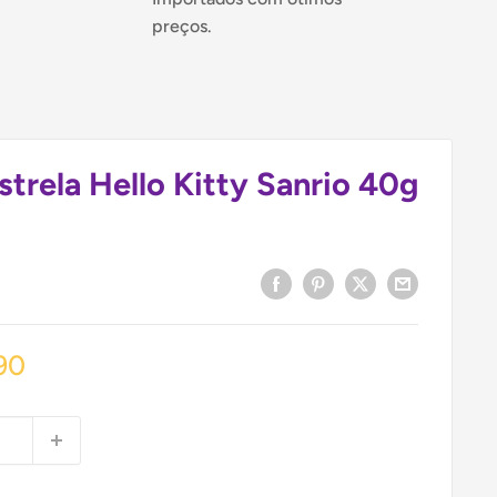
preços.
strela Hello Kitty Sanrio 40g
90
ional