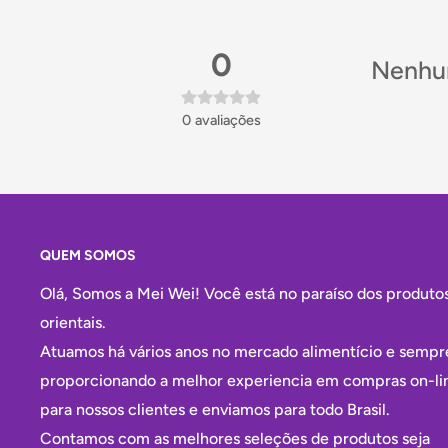
A Mei Wei selecionou este produto pela autenticidad
0
pela qualidade dos ingredientes, com corantes e ar
Nenhum
aprovados para exportação. Um item que une sabor,
0
avaliações
Informações do produto
Marca:
Sanrio / Hello Kitty (三丽鸥)
Origem:
China
QUEM SOMOS
Peso:
40g
Olá, Somos a Mei Wei! Você está no paraíso dos produto
Alérgenos:
Não contém glúten. Contém aromatizant
orientais.
Conservação:
Armazenar em local fresco e seco, l
Atuamos há vários anos no mercado alimentício e sempr
e de altas temperaturas
proporcionando a melhor experiencia em compras on-li
Validade:
12 meses após fabricação
para nossos clientes e enviamos para todo Brasil.
Contamos com as melhores seleções de produtos seja
Atenção:
Não engolir de uma vez. Crianças neces