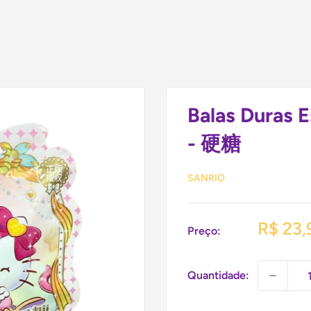
Balas Duras E
- 硬糖
SANRIO
Preço
R$ 23,
Preço:
promoc
Quantidade: