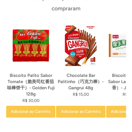
compraram
Biscoito Palito Sabor
Chocolate Bar
Biscoito 
Tomate（脆美司红番茄
Palitinho（巧克力棒）-
Sabor La
味棒饼干）- Golden Fuji
Gangrui 48g
香）- Jiash
128g
R$ 15,00
R$ 3
R$ 30,00
Adicionar ao Carrinho
Adicionar ao Carrinho
Adicionar a