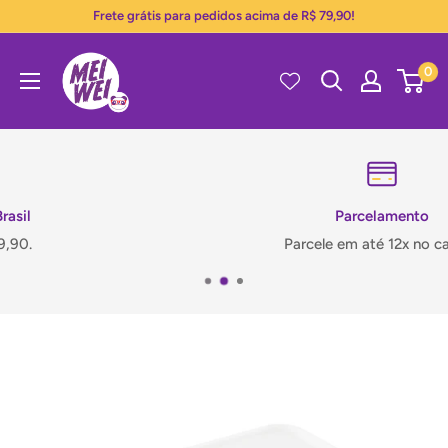
Pular
Frete grátis para pedidos acima de R$ 79,90!
para
Mei
o
0
Wei
conteúdo
Parcelamento
Parcele em até 12x no cartão.