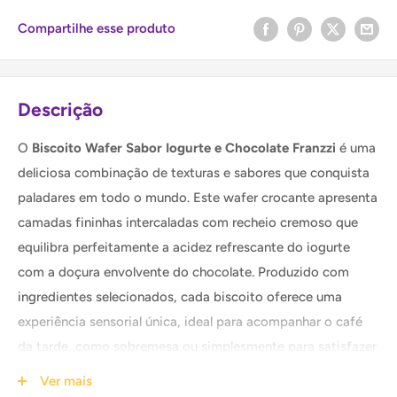
Compartilhe esse produto
Descrição
O
Biscoito Wafer Sabor Iogurte e Chocolate Franzzi
é uma
deliciosa combinação de texturas e sabores que conquista
paladares em todo o mundo. Este wafer crocante apresenta
camadas fininhas intercaladas com recheio cremoso que
equilibra perfeitamente a acidez refrescante do iogurte
com a doçura envolvente do chocolate. Produzido com
ingredientes selecionados, cada biscoito oferece uma
experiência sensorial única, ideal para acompanhar o café
da tarde, como sobremesa ou simplesmente para satisfazer
aquela vontade de doce. A embalagem prática de 126g
Ver mais
mantém os biscoitos sempre frescos e crocantes, perfeita