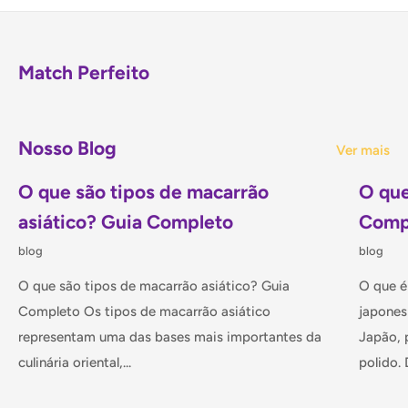
para compartilhar ou guardar para momentos especiais. O
nome original 法丽兹曲奇（Fǎlìzī qūqí）revela a tradição
Match Perfeito
asiática na arte de criar biscoitos refinados.
O que é
Nosso Blog
Ver mais
Este é um wafer premium da marca Franzzi, caracterizado
O que são tipos de macarrão
O que
por sua estrutura em camadas ultrafinas que proporcionam
asiático? Guia Completo
Comp
uma textura excepcionalmente crocante. O recheio cremoso
blog
blog
combina o sabor refrescante do iogurte com notas doces
de chocolate, criando um contraste de sabores que torna
O que são tipos de macarrão asiático? Guia
O que é
cada mordida especial. O processo de produção envolve
Completo Os tipos de macarrão asiático
japones
técnicas especializadas para garantir a leveza das camadas
representam uma das bases mais importantes da
Japão, 
de wafer e a cremosidade uniforme do recheio, resultando
culinária oriental,...
polido. D
em um produto de qualidade superior que mantém sua