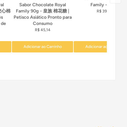
al
Sabor Chocolate Royal
Family - 120g
莓夾心棉
Family 90g - 皇族 棉花糖 |
R$ 39,90
ês
Petisco Asiático Pronto para
 de
Consumo
R$ 45,14
Adicionar ao Carrinho
Adicionar ao Carrinho