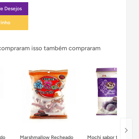
de Desejos
rinho
 compraram isso também compraram
ado
Marshmallow Recheado
Mochi sabor taro - Roy