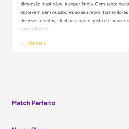
dimensão mastigável à experiência. Com sabor neutr
absorvem bem os sabores ao seu redor, tornando-as 
diversas receitas, ideal para quem gosta de inovar c
suas criações.
Ver mais
INGREDIENTES:
Amido de tapioca, água, sal, aditivo
hidroxipropil diamido,acetato damido, corante cara
carboximetilcelulose sódica, goma guar, essência al
NÃO CONTÉM GLÚTEN
Armazenar em local fresco e arejado.
Match Perfeito
Origem: China
Contém 500g