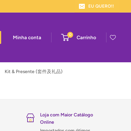
EU QUERO!!
0
Minha conta
Carrinho
Kit & Presente (套件及礼品)
Loja com Maior Catálogo
Online
Importados com ótimos