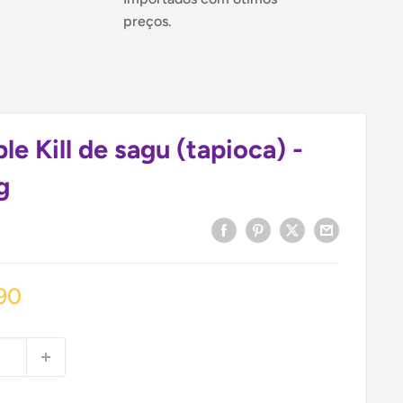
preços.
le Kill de sagu (tapioca) -
g
90
ional