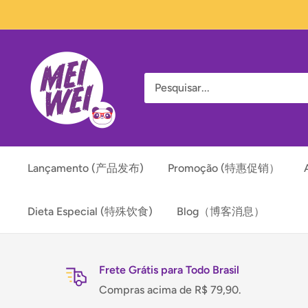
Pular
para
o
Mei
conteúdo
Wei
Lançamento (产品发布)
Promoção (特惠促销）
Dieta Especial (特殊饮食)
Blog（博客消息）
Frete Grátis para Todo Brasil
Compras acima de R$ 79,90.