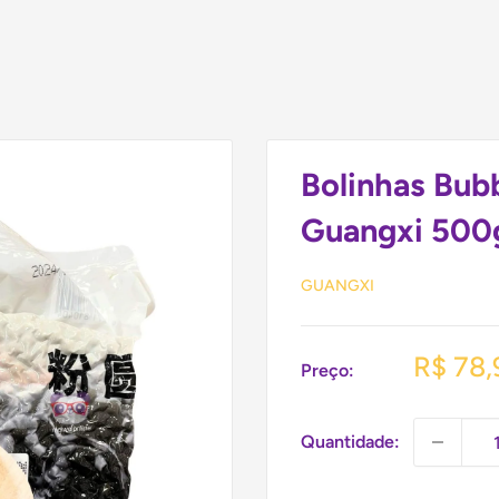
Bolinhas Bubb
Guangxi 500
GUANGXI
Preço
R$ 78,
Preço:
promoc
Quantidade: