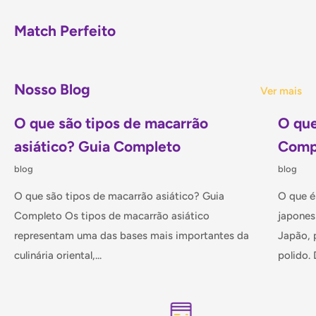
A canela em casca chinesa（广西桂皮）é extraída da árvore
Match Perfeito
Cinnamomum cassia, nativa da China. Diferente da canela
do Ceylon, esta variedade possui sabor mais intenso e
ligeiramente picante, sendo amplamente utilizada na
Nosso Blog
Ver mais
medicina tradicional chinesa e na culinária asiática. As
cascas são cuidadosamente secas ao sol, preservando seus
O que são tipos de macarrão
O que
óleos essenciais naturais que conferem o aroma marcante e
asiático? Guia Completo
Comp
as propriedades benéficas.
blog
blog
O que são tipos de macarrão asiático? Guia
O que é
Por que é especial
Completo Os tipos de macarrão asiático
japones
representam uma das bases mais importantes da
Japão, 
Origem Guangxi
— região famosa pela qualidade
culinária oriental,...
polido. D
superior da canela chinesa
Processo natural
— secagem tradicional que preserva
óleos essenciais