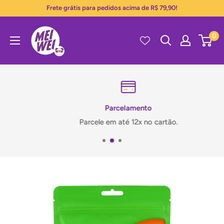
Pular
Frete grátis para pedidos acima de R$ 79,90!
para
Mei
o
0
Wei
conteúdo
Parcelamento
Parcele em até 12x no cartão.