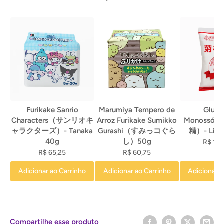
Furikake Sanrio
Marumiya Tempero de
Gluta
Characters（サンリオキ
Arroz Furikake Sumikko
Monossó
ャラクターズ）- Tanaka
Gurashi（すみっコぐら
精）- Ling
40g
し）50g
R$ 1.0
R$ 65,25
R$ 60,75
Adicionar ao Carrinho
Adicionar ao Carrinho
Adicionar a
Compartilhe esse produto