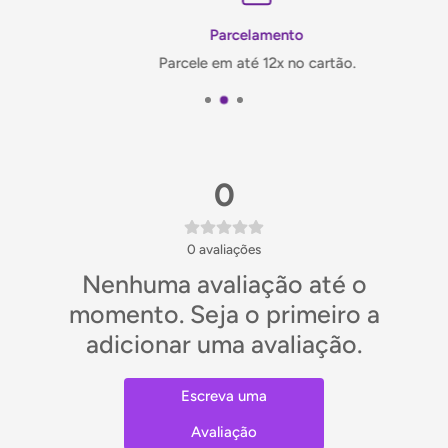
Sabor intenso
— mais aromática que variedades
Parcelamento
comuns
Parcele em até 12x no cartão.
Embalagem 80g
— quantidade ideal para uso doméstico
Marca Huaseed
— especialista em especiarias asiáticas
autênticas
0
Como usar
Chás medicinais e aromáticos tradicionais chineses
0
avaliações
Nenhuma avaliação até o
Tempero para pratos de carne suína e bovina
momento. Seja o primeiro a
Sobremesas asiáticas e doces tradicionais
adicionar uma avaliação.
Caldos e sopas para realçar o sabor
Combinação com anis estrelado e cravo em receitas
Escreva uma
orientais
Avaliação