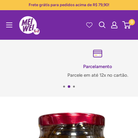
Pular
Frete grátis para pedidos acima de R$ 79,90!
para
Mei
o
0
Wei
conteúdo
Parcelamento
Parcele em até 12x no cartão.