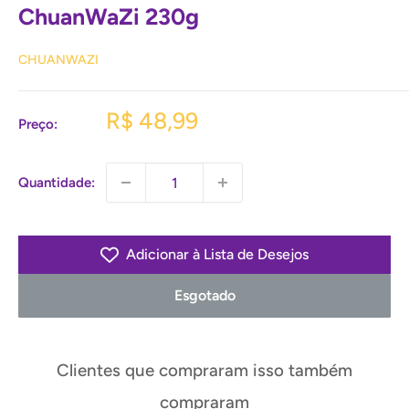
ChuanWaZi 230g
CHUANWAZI
Preço
R$ 48,99
Preço:
promocional
Quantidade:
Adicionar à Lista de Desejos
Esgotado
Clientes que compraram isso também
compraram