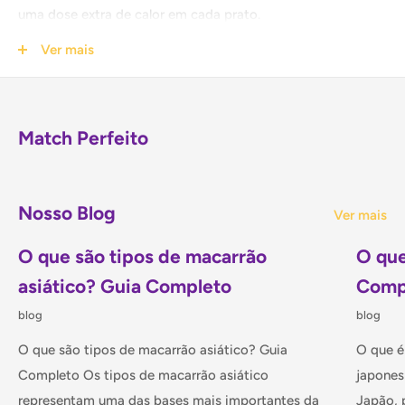
uma dose extra de calor em cada prato.
Ver mais
INGREDIENTES:
óleo vegetal, pimenta (_>5%), pimenta
salgada, alho, sal comestível, glutamato monossódico,
Match Perfeito
essência de frango, tempero, gengibre salgado, cerveja,
óleo, gergelim, amendoim, pimenta, açúcar branco, sabor
alimentar, D-Eritorbato de sódio, sorbato de potássio.
Nosso Blog
Ver mais
O que são tipos de macarrão
O que
Armazenar em local fresco e seco, longe da luz solar direta,
após aberta, manter refrigerada.
asiático? Guia Completo
Comp
Origem: China
blog
blog
O que são tipos de macarrão asiático? Guia
O que é
Contém 230g
Completo Os tipos de macarrão asiático
japones
representam uma das bases mais importantes da
Japão, 