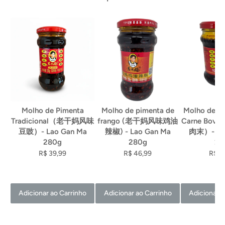
Molho de Pimenta
Molho de pimenta de
Molho de P
Tradicional（老干妈风味
frango (老干妈风味鸡油
Carne Bo
豆豉）- Lao Gan Ma
辣椒) - Lao Gan Ma
肉末）- La
280g
280g
21
R$ 39,99
R$ 46,99
R$ 4
Adicionar ao Carrinho
Adicionar ao Carrinho
Adicionar a