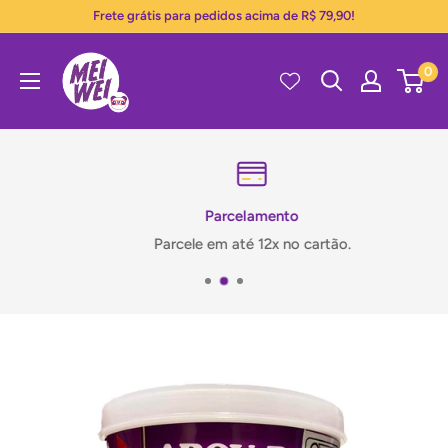
Pular
Frete grátis para pedidos acima de R$ 79,90!
para
Mei
o
0
Wei
conteúdo
Parcelamento
Parcele em até 12x no cartão.