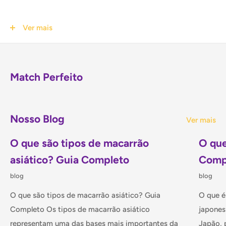
Ver mais
INGREDIENTES:
Chalota, pimentões vermelhos secos
(20%), capim-limão, alho, sal, galanga, casca de limão
kaffir, especiarias (cominho em pó, sementes de coentro).
Match Perfeito
Manter em local seco e arejado. Após aberto, manter sob
refrigeração.
Nosso Blog
Ver mais
Origem: Tailândia
O que são tipos de macarrão
O que
Contém 400g
asiático? Guia Completo
Comp
blog
blog
O que são tipos de macarrão asiático? Guia
O que é
Completo Os tipos de macarrão asiático
japones
representam uma das bases mais importantes da
Japão, 