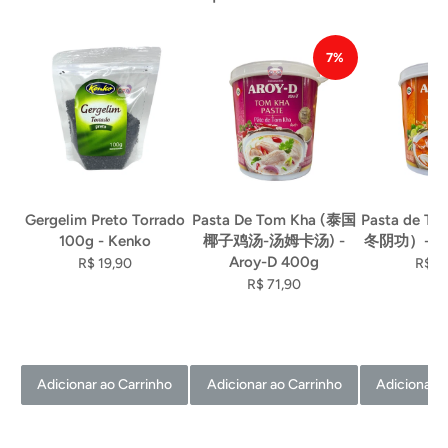
7%
Gergelim Preto Torrado
Pasta De Tom Kha (泰国
Pasta de T
100g - Kenko
椰子鸡汤-汤姆卡汤) -
冬阴功）- Ar
Aroy-D 400g
R$ 19,90
R$ 5
R$ 71,90
Adicionar ao Carrinho
Adicionar ao Carrinho
Adicionar a