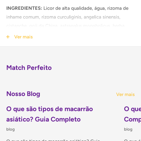
INGREDIENTES:
Licor de alta qualidade, água, rizoma de
inhame comum, rizoma curculiginis, angelica sinensis,
cistanche, goji da China, astragalus mongholicus, herba
epimedii, canela, syzygium aromaticum e açúcar de rocha.
Ver mais
NÃO CONTÉM GLÚTEN.
Match Perfeito
Manter em local seco e arejado. Após aberto manter a
embalagem bem fechada, em local arejado.
Origem: China
Nosso Blog
Ver mais
O que são tipos de macarrão
O que
asiático? Guia Completo
Comp
blog
blog