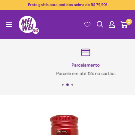
Pular
Frete grátis para pedidos acima de R$ 79,90!
para
Mei
o
0
Wei
conteúdo
Parcelamento
Parcele em até 12x no cartão.