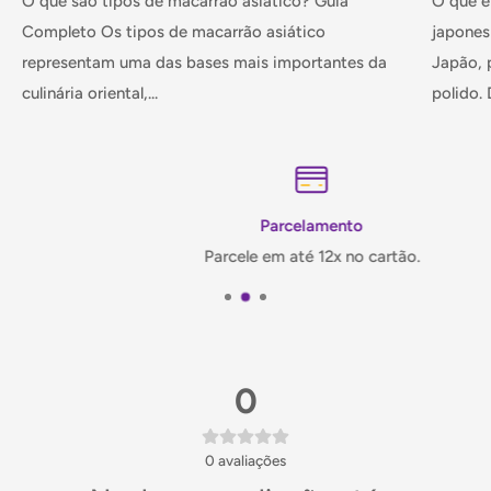
O que são tipos de macarrão asiático? Guia
O que é
Completo Os tipos de macarrão asiático
japones
representam uma das bases mais importantes da
Japão, 
culinária oriental,...
polido. D
Parcelamento
Parcele em até 12x no cartão.
0
0
avaliações