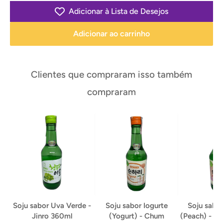
Adicionar à Lista de Desejos
Adicionar ao carrinho
Clientes que compraram isso também
compraram
Soju sabor Uva Verde -
Soju sabor Iogurte
Soju sabo
Jinro 360ml
(Yogurt) - Chum
(Peach) - C