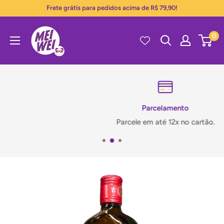
Pular
Frete grátis para pedidos acima de R$ 79,90!
para
Mei
o
0
Wei
conteúdo
Parcelamento
Parcele em até 12x no cartão.