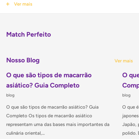
mar ao estilo oriental.
Ver mais
O Vinho Culinário de Especiarias para Peixe é um
Match Perfeito
ingrediente essencial para realçar o sabor de pratos à base
de frutos do mar. Feito com uma cuidadosa seleção de
especiarias aromáticas, ele ajuda a eliminar odores
Nosso Blog
indesejados e intensifica o sabor natural do peixe, trazendo
Ver mais
notas complexas e um aroma irresistível. Ideal para
O que são tipos de macarrão
O que
marinadas, cozidos, grelhados ou assados, esse vinho
asiático? Guia Completo
Comp
culinário é um aliado perfeito para criar receitas
sofisticadas e cheias de sabor. Transforme suas
blog
blog
preparações com um toque especial e eleve sua experiência
O que são tipos de macarrão asiático? Guia
O que é
gastronômica.
Completo Os tipos de macarrão asiático
japones
INGREDIENTES:
Água Jianhu, arroz glutinoso, trigo,
representam uma das bases mais importantes da
Japão, 
gengibre, louro, pimenta e outras especiarias, padrão de
culinária oriental,...
polido. D