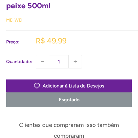
peixe 500ml
MEI WEI
Preço
R$ 49,99
Preço:
promocional
Quantidade:
Adicionar à Lista de Desejos
Esgotado
Clientes que compraram isso também
compraram