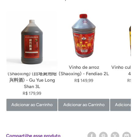
Vinho de arroz
Vinho de arroz
Vinho culiná
(Shaoxing) (白塔厨用绍
(Shaoxing) - Fendiao 2L
450
兴料酒) - Gu Yue Long
R$ 149,99
R$ 3
Shan 3L
R$ 179,99
Adicionar ao Carrinho
Adicionar ao Carrinho
Adicionar a
Compartilhe esse produto