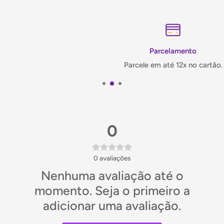
implementação de cor caramelo: Q/SST0003S (tipo sem
sal).
Teor de álcool _>15,5% vol
Parcelamento
Parcele em até 12x no cartão.
Armazenar em local fresco e seco, longe da luz solar direta.
Origem: China
Contém 500ml
0
0
avaliações
Nenhuma avaliação até o
momento. Seja o primeiro a
adicionar uma avaliação.