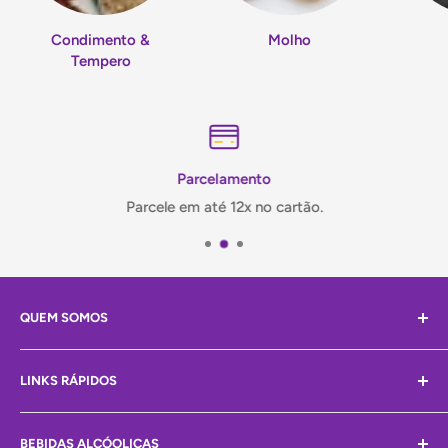
Condimento &
Molho
Tempero
Parcelamento
Parcele em até 12x no cartão.
QUEM SOMOS
Olá, Somos a Mei Wei! Você está no paraíso dos
LINKS RÁPIDOS
produtos orientais.
Atuamos há vários anos no mercado alimentício e
Home
sempre proporcionando a melhor experiencia em
BEBIDAS ALCÓOLICAS