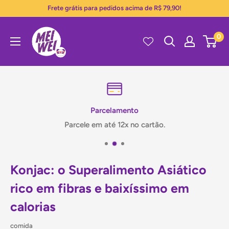
Pular
Frete grátis para pedidos acima de R$ 79,90!
para
Mei
o
0
Wei
conteúdo
Parcelamento
Parcele em até 12x no cartão.
Konjac: o Superalimento Asiático
rico em fibras e baixíssimo em
calorias
comida